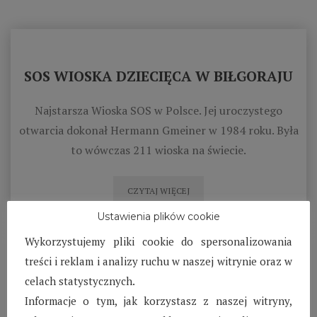
SOS WIOSKA DZIECIĘCA W BIŁGORAJU
Najstarsza Wioska SOS w Polsce. Jej uroczystego
otwarcia dokonał Hermann Gmeiner w 1984 roku. Była
to wówczas 211 wioska na świecie.
CZYTAJ WIĘCEJ
Ustawienia plików cookie
Wykorzystujemy pliki cookie do spersonalizowania
treści i reklam i analizy ruchu w naszej witrynie oraz w
SOS WIOSKA DZIECIĘCA W KARLINIE
celach statystycznych.
Informacje o tym, jak korzystasz z naszej witryny,
Najmłodsza SOS Wioska Dziecięca w Polsce, działająca