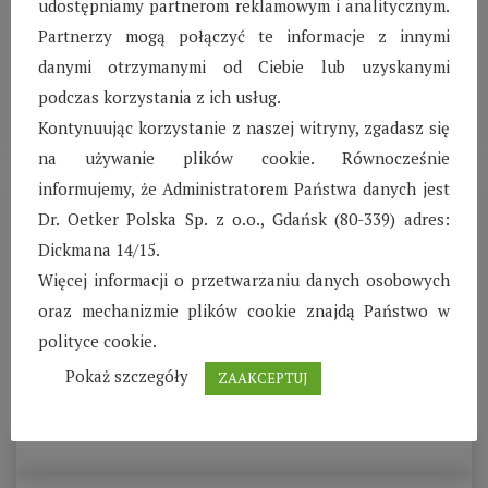
udostępniamy partnerom reklamowym i analitycznym.
od 2005 roku. Wyróżnia ją zielona przestrzeń z
Partnerzy mogą połączyć te informacje z innymi
drzewami i krzewami między domkami.
danymi otrzymanymi od Ciebie lub uzyskanymi
podczas korzystania z ich usług.
CZYTAJ WIĘCEJ
Kontynuując korzystanie z naszej witryny, zgadasz się
na używanie plików cookie. Równocześnie
informujemy, że Administratorem Państwa danych jest
Dr. Oetker Polska Sp. z o.o., Gdańsk (80-339) adres:
SOS WIOSKA DZIECIĘCA W SIEDLCACH
Dickmana 14/15.
Więcej informacji o przetwarzaniu danych osobowych
Inauguracja SOS Wioski Dziecięcej w Siedlcach odbyła
oraz mechanizmie plików cookie znajdą Państwo w
się 10 czerwca 2000 r. Dzięki rodzinom SOS Wioska ta
polityce cookie.
tętni życiem i radością.
Pokaż szczegóły
ZAAKCEPTUJ
CZYTAJ WIĘCEJ