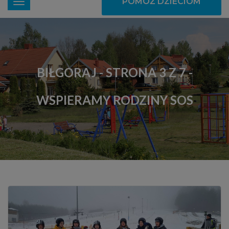
POMÓŻ DZIECIOM
BIŁGORAJ - STRONA 3 Z 7 -
WSPIERAMY RODZINY SOS