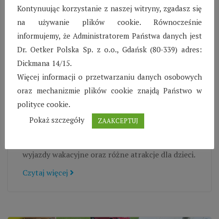
Kontynuując korzystanie z naszej witryny, zgadasz się
na używanie plików cookie. Równocześnie
informujemy, że Administratorem Państwa danych jest
Dr. Oetker Polska Sp. z o.o., Gdańsk (80-339) adres:
Dickmana 14/15.
Więcej informacji o przetwarzaniu danych osobowych
SOS Wioska Dziecięca
oraz mechanizmie plików cookie znajdą Państwo w
w Biłgoraju – Sierpień
polityce cookie.
2022
Pokaż szczegóły
ZAAKCEPTUJ
W sierpniu w Biłgoraju organizowane były
wyjazdy wakacyjne oraz różne atrakcje dla dzieci.
Czytaj więcej