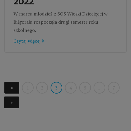
2022
W marcu młodzież z SOS Wioski Dziecięcej w
Biłgoraju rozpoczęła drugi semestr roku
szkolnego.
Czytaj więcej
«
1
2
3
4
5
…
7
»