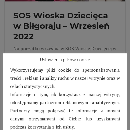
SOS Wioska Dziecięca
w Biłgoraju – Wrzesień
2022
Na początku września w SOS Wiosce Dziecięcej w
Biłgoraju przeprowadziliśmy z podopiecznymi
Ustawienia plików cookie
rozmowy, pytając z czym kojarzy im się miesiąc
Wykorzystujemy pliki cookie do spersonalizowania
wrzesień.
treści i reklam i analizy ruchu w naszej witrynie oraz w
Czytaj więcej
celach statystycznych.
Informacje o tym, jak korzystasz z naszej witryny,
udostępniamy partnerom reklamowym i analitycznym.
Partnerzy mogą połączyć te informacje z innymi
danymi otrzymanymi od Ciebie lub uzyskanymi
podczas korzystania z ich usług.