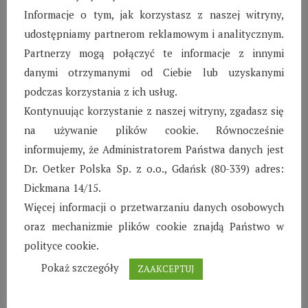
rough the tiny the fearless crew the minnow would
Informacje o tym, jak korzystasz z naszej witryny,
be lost the Minnow would be lost.
udostępniamy partnerom reklamowym i analitycznym.
Partnerzy mogą połączyć te informacje z innymi
danymi otrzymanymi od Ciebie lub uzyskanymi
+ KALENDARZ GOOGLE
podczas korzystania z ich usług.
+ EKSPORTUJ ICAL
Kontynuując korzystanie z naszej witryny, zgadasz się
na używanie plików cookie. Równocześnie
informujemy, że Administratorem Państwa danych jest
Dr. Oetker Polska Sp. z o.o., Gdańsk (80-339) adres:
Dickmana 14/15.
Więcej informacji o przetwarzaniu danych osobowych
Event Details
oraz mechanizmie plików cookie znajdą Państwo w
polityce cookie.
Date:
8 maja 2017
Pokaż szczegóły
ZAAKCEPTUJ
Wydarzenie kategoria:
Wioska 1