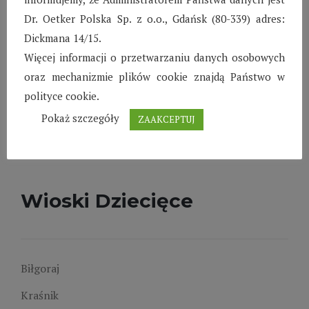
Dr. Oetker Polska Sp. z o.o., Gdańsk (80-339) adres:
Miejsce
Dickmana 14/15.
Więcej informacji o przetwarzaniu danych osobowych
oraz mechanizmie plików cookie znajdą Państwo w
Hanzana, Africa
polityce cookie.
Pokaż szczegóły
ZAAKCEPTUJ
Wydarzenie
Navigation
Wioski Dziecięce
Biłgoraj
Kraśnik