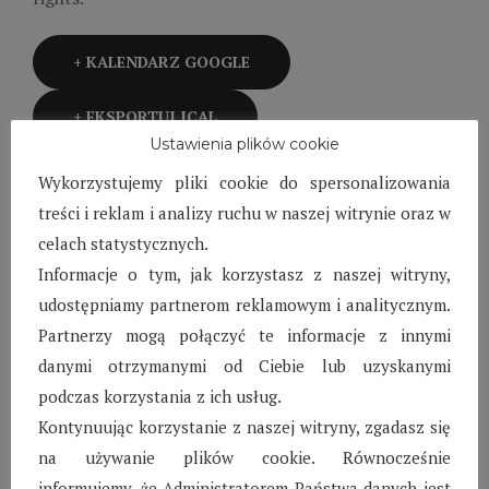
+ KALENDARZ GOOGLE
+ EKSPORTUJ ICAL
Ustawienia plików cookie
Wykorzystujemy pliki cookie do spersonalizowania
treści i reklam i analizy ruchu w naszej witrynie oraz w
celach statystycznych.
Informacje o tym, jak korzystasz z naszej witryny,
Event Details
udostępniamy partnerom reklamowym i analitycznym.
Partnerzy mogą połączyć te informacje z innymi
Date:
26 maja 2017
danymi otrzymanymi od Ciebie lub uzyskanymi
podczas korzystania z ich usług.
Time:
08:00 - 17:00
Kontynuując korzystanie z naszej witryny, zgadasz się
na używanie plików cookie. Równocześnie
Wydarzenie kategoria:
Event List View
informujemy, że Administratorem Państwa danych jest