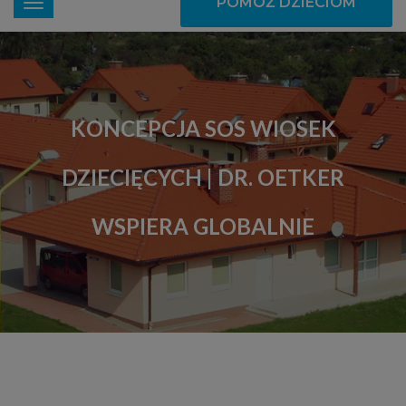
POMÓŻ DZIECIOM
KONCEPCJA SOS WIOSEK
DZIECIĘCYCH | DR. OETKER
WSPIERA GLOBALNIE