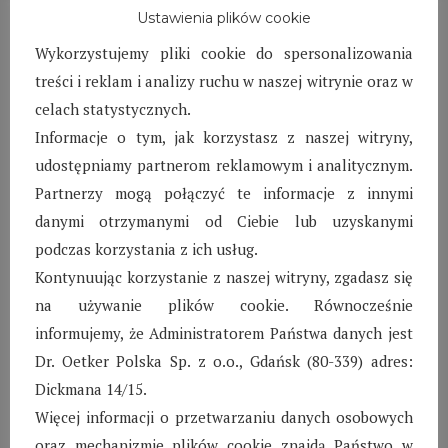
zarówno kobiety, jak i małżeństwa.
Ustawienia plików cookie
Głównym zadaniem rodziców jest przygotowanie
Wykorzystujemy pliki cookie do spersonalizowania
wychowanków do samodzielności. Prowadzą dom,
treści i reklam i analizy ruchu w naszej witrynie oraz w
opiekują się dziećmi, planują ich rozwój, dbają o
celach statystycznych.
wypełnianie obowiązku szkolnego, współpracują ze szkołą
Informacje o tym, jak korzystasz z naszej witryny,
i poszczególnymi nauczycielami. Kształtują też
udostępniamy partnerom reklamowym i analitycznym.
umiejętności i nawyki pracy, uczą gospodarności,
Partnerzy mogą połączyć te informacje z innymi
oszczędności i odpowiedzialności. Tworzą przy tym
danymi otrzymanymi od Ciebie lub uzyskanymi
serdeczną atmosferę sprzyjającą rozwojowi uczuć i więzi
podczas korzystania z ich usług.
emocjonalnych. Rodzic zastępczy buduje bliskie więzi z
Kontynuując korzystanie z naszej witryny, zgadasz się
każdym z powierzonych mu dzieci, zapewniając poczucie
na używanie plików cookie. Równocześnie
bezpieczeństwa, stabilizację i miłość. Jego miłość i
informujemy, że Administratorem Państwa danych jest
oddanie jest lekiem na rany pozostawione w psychice
Dr. Oetker Polska Sp. z o.o., Gdańsk (80-339) adres:
dziecka przez traumatyczne wydarzenia z przeszłości.
Dickmana 14/15.
SOS Wioska Dziecięca to osiedle składające się zwykle z
Więcej informacji o przetwarzaniu danych osobowych
12-14 domków. W każdym domu mieszka oddzielna
oraz mechanizmie plików cookie znajdą Państwo w