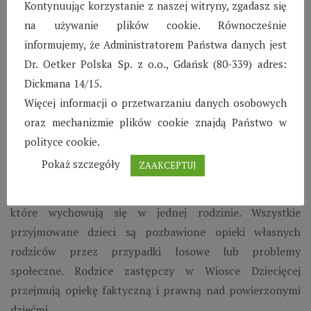
Kontynuując korzystanie z naszej witryny, zgadasz się
nauczycieli i uczniów, świetlice szkolne oferujące zajęcia
na używanie plików cookie. Równocześnie
edukacyjne, poprawa dostępu do edukacji przedszkolnej
informujemy, że Administratorem Państwa danych jest
na terenach wiejskich). W Karlinie funkcjonuje już
Dr. Oetker Polska Sp. z o.o., Gdańsk (80-339) adres:
pierwsza świetlica szkolna.
Dickmana 14/15.
Większość dzieci przyjmowana jest do SOS Wiosek
Więcej informacji o przetwarzaniu danych osobowych
Dziecięcych z placówek opiekuńczo-wychowawczych
oraz mechanizmie plików cookie znajdą Państwo w
(pogotowia opiekuńcze, domy dziecka). Decyzję
polityce cookie.
podejmuje sąd. Obowiązuje zasada nie rozdzielania
Pokaż szczegóły
ZAAKCEPTUJ
rodzeństwa, dlatego w naszych Wioskach często
spotykamy 6, 5, 4, 3-osobowe naturalne rodzeństwa,
które wychowują się w jednej rodzinie. Wszystkie
przyjmowane dzieci są pozbawione opieki własnych
rodziców przez przypadki losowe lub problemy
społeczne. Rodzice zastępczy w Wiosce Dziecięcej
przejmują opiekę faktyczną i prawną nad powierzonymi
dziećmi.