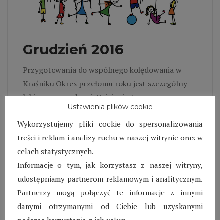
Grudzień 2016
Przygotowania do wspólnego kolędowania w
Kraśniku Okres przełomu roku jest szczególny
lubiany przez dzieci. Dzieje się to za sprawą
Ustawienia plików cookie
świąt, wizyty Mikołaja, choinki oraz wspólnie
Wykorzystujemy pliki cookie do spersonalizowania
śpiewanych kolęd. Szczególnie młodsza grupa
treści i reklam i analizy ruchu w naszej witrynie oraz w
dzieci z ogromną chęcią, zapałem i determinacją
celach statystycznych.
ćwiczyła wykonywanie kolęd by móc
Informacje o tym, jak korzystasz z naszej witryny,
zaprezentować swoje muzyczne zdolności przy
udostępniamy partnerom reklamowym i analitycznym.
wspólnym świątecznym kolędowaniu. Wszystkie
Partnerzy mogą połączyć te informacje z innymi
świąteczne zajęcia muzyczne zostały
danymi otrzymanymi od Ciebie lub uzyskanymi
Czytaj więcej