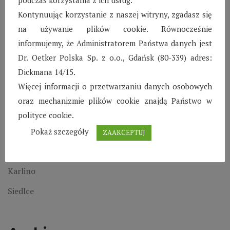
podczas korzystania z ich usług.
Kontynuując korzystanie z naszej witryny, zgadasz się
na używanie plików cookie. Równocześnie
informujemy, że Administratorem Państwa danych jest
Dr. Oetker Polska Sp. z o.o., Gdańsk (80-339) adres:
Dickmana 14/15.
Wioski Dziecięce
Więcej informacji o przetwarzaniu danych osobowych
oraz mechanizmie plików cookie znajdą Państwo w
polityce cookie.
Biłgoraj
Pokaż szczegóły
ZAAKCEPTUJ
Kraśnik
Karlino
Siedlce