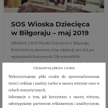
SOS Wioska Dziecięca
w Biłgoraju – maj 2019
Młodzież z SOS Wioski Dziecięcej w Biłgoraju,
która kończy pierwszy etap edukacji, jest już po
egzaminach końcowych. Dla wszystkich
ósmoklasistów oraz gimnazjalistów był to okres,
Ustawienia plików cookie
w którym każdy odczuwał stres, niepewność i
Wykorzystujemy pliki cookie do spersonalizowania
obawy, czy końcowy wynik z egzaminów będzie
treści i reklam i analizy ruchu w naszej witrynie oraz w
wystarczająco pozytywny, aby dostać się do
celach statystycznych.
wybranej przez siebie szkoły średniej lub
Informacje o tym, jak korzystasz z naszej witryny,
branżowej.
udostępniamy partnerom reklamowym i analitycznym.
Czytaj więcej