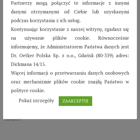
Partnerzy mogą połączyć te informacje z innymi
danymi otrzymanymi od Ciebie lub uzyskanymi
podczas korzystania z ich usług.
Kontynuując korzystanie z naszej witryny, zgadasz się
na używanie plików cookie. Równocześnie
informujemy, że Administratorem Państwa danych jest
Wioski Dziecięce
Dr. Oetker Polska Sp. z o.o., Gdańsk (80-339) adres:
Dickmana 14/15.
Więcej informacji o przetwarzaniu danych osobowych
oraz mechanizmie plików cookie znajdą Państwo w
Biłgoraj
polityce cookie.
Kraśnik
Pokaż szczegóły
ZAAKCEPTUJ
Karlino
Siedlce