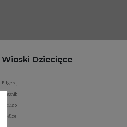
Wioski Dziecięce
Biłgoraj
Kraśnik
Karlino
i
h
Siedlce