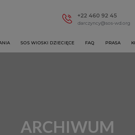
+22 460 92 45
darczyncy@sos-wd.org
ANIA
SOS WIOSKI DZIECIĘCE
FAQ
PRASA
K
ARCHIWUM