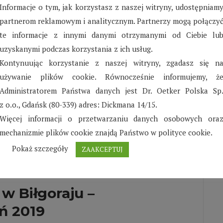
Informacje o tym, jak korzystasz z naszej witryny, udostępniam
partnerom reklamowym i analitycznym. Partnerzy mogą połączy
te informacje z innymi danymi otrzymanymi od Ciebie lu
uzyskanymi podczas korzystania z ich usług.
Kontynuując korzystanie z naszej witryny, zgadasz się n
w Karlino – wrzesień 2019
używanie plików cookie. Równocześnie informujemy, ż
Administratorem Państwa danych jest Dr. Oetker Polska Sp
dziny SOS Wioski Dziecięcej w Karlinie. Impreza, jak
z o.o., Gdańsk (80-339) adres: Dickmana 14/15.
Więcej informacji o przetwarzaniu danych osobowych ora
mechanizmie plików cookie znajdą Państwo w polityce cookie.
Pokaż szczegóły
ZAAKCEPTUJ
w Biłgoraju –
eń 2019