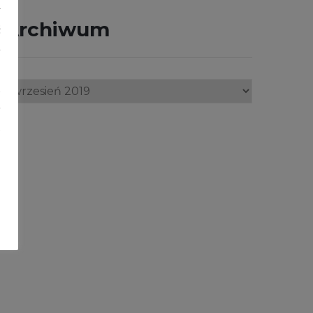
y
Archiwum
ć
b
a
Archiwum
e
.
z