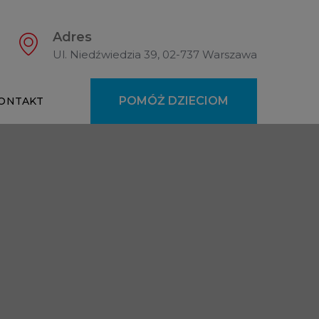
Adres
Ul. Niedźwiedzia 39, 02-737 Warszawa
POMÓŻ DZIECIOM
ONTAKT