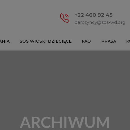
+22 460 92 45
darczyncy@sos-wd.org
ANIA
SOS WIOSKI DZIECIĘCE
FAQ
PRASA
K
ARCHIWUM