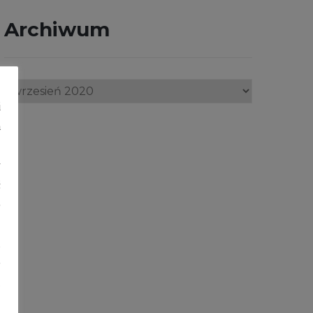
Archiwum
Archiwum
i
h
y
ć
b
a
e
.