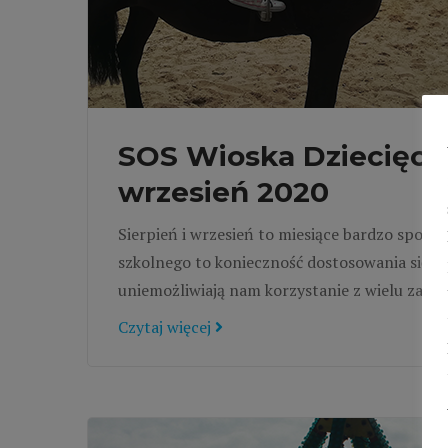
SOS Wioska Dziecięca 
wrzesień 2020
Sierpień i wrzesień to miesiące bardzo spoko
szkolnego to konieczność dostosowania się d
uniemożliwiają nam korzystanie z wielu zajęć.
Czytaj więcej