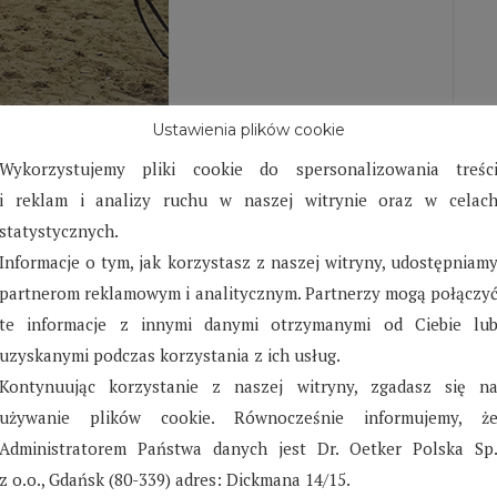
Ustawienia plików cookie
w Siedlcach – Sierpień-
Wykorzystujemy pliki cookie do spersonalizowania treśc
i reklam i analizy ruchu w naszej witrynie oraz w celac
statystycznych.
jne. Oprócz przygotowań do zbliżającego się roku
Informacje o tym, jak korzystasz z naszej witryny, udostępniam
o obostrzeń związanych z pandemią, które często
partnerom reklamowym i analitycznym. Partnerzy mogą połączy
te informacje z innymi danymi otrzymanymi od Ciebie lu
uzyskanymi podczas korzystania z ich usług.
Kontynuując korzystanie z naszej witryny, zgadasz się n
używanie plików cookie. Równocześnie informujemy, ż
Administratorem Państwa danych jest Dr. Oetker Polska Sp
z o.o., Gdańsk (80-339) adres: Dickmana 14/15.