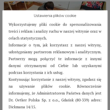
Ustawienia plików cookie
Wykorzystujemy pliki cookie do spersonalizowania
treści i reklam i analizy ruchu w naszej witrynie oraz w
celach statystycznych.
Informacje o tym, jak korzystasz z naszej witryny,
udostępniamy partnerom reklamowym i analitycznym.
SOS Wioska Dziecięca
Partnerzy mogą połączyć te informacje z innymi
danymi otrzymanymi od Ciebie lub uzyskanymi
w Kraśniku –
podczas korzystania z ich usług.
Październik 2020
Kontynuując korzystanie z naszej witryny, zgadasz się
na używanie plików cookie. Równocześnie
Czas pandemii wpłynął na organizację pracy
informujemy, że Administratorem Państwa danych jest
pedagogicznej w Programie SOS Wiosek
Dr. Oetker Polska Sp. z o.o., Gdańsk (80-339) adres:
Dziecięcych Kraśnik.
Dickmana 14/15.