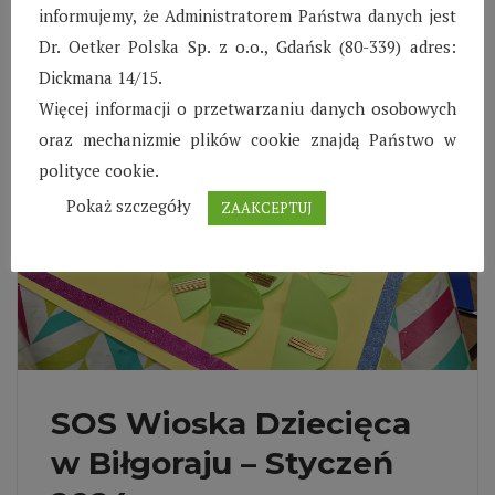
semestru.
informujemy, że Administratorem Państwa danych jest
Dr. Oetker Polska Sp. z o.o., Gdańsk (80-339) adres:
Czytaj więcej
Dickmana 14/15.
Więcej informacji o przetwarzaniu danych osobowych
oraz mechanizmie plików cookie znajdą Państwo w
polityce cookie.
Pokaż szczegóły
ZAAKCEPTUJ
SOS Wioska Dziecięca
w Biłgoraju – Styczeń