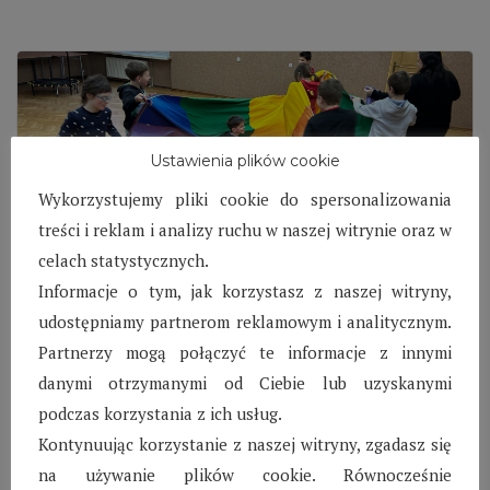
Ustawienia plików cookie
Wykorzystujemy pliki cookie do spersonalizowania
treści i reklam i analizy ruchu w naszej witrynie oraz w
celach statystycznych.
Informacje o tym, jak korzystasz z naszej witryny,
SOS Wioska Dziecięca
udostępniamy partnerom reklamowym i analitycznym.
w Kraśniku – Styczeń
Partnerzy mogą połączyć te informacje z innymi
danymi otrzymanymi od Ciebie lub uzyskanymi
2024
podczas korzystania z ich usług.
Styczeń był miesiącem intensywnej nauki, a to za
Kontynuując korzystanie z naszej witryny, zgadasz się
sprawą zbliżającego się wielkimi krokami końca
na używanie plików cookie. Równocześnie