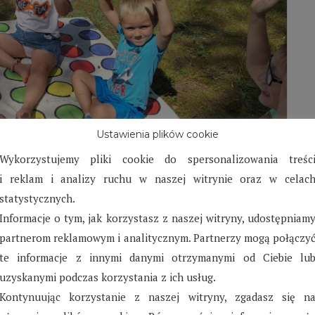
Ustawienia plików cookie
Wykorzystujemy pliki cookie do spersonalizowania treśc
i reklam i analizy ruchu w naszej witrynie oraz w celac
statystycznych.
w Biłgoraju – Lipiec 2024
Informacje o tym, jak korzystasz z naszej witryny, udostępniam
partnerom reklamowym i analitycznym. Partnerzy mogą połączy
biologicznymi i aktywnie spędzać z nimi czas, w
te informacje z innymi danymi otrzymanymi od Ciebie lu
uzyskanymi podczas korzystania z ich usług.
Kontynuując korzystanie z naszej witryny, zgadasz się n