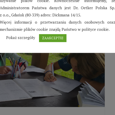
używanie plików cookie. Równocześnie informujemy, ż
Administratorem Państwa danych jest Dr. Oetker Polska Sp
z o.o., Gdańsk (80-339) adres: Dickmana 14/15.
Więcej informacji o przetwarzaniu danych osobowych ora
mechanizmie plików cookie znajdą Państwo w polityce cookie.
Pokaż szczegóły
ZAAKCEPTUJ