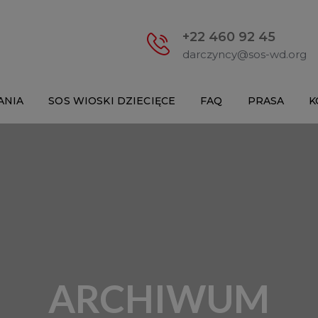
+22 460 92 45
darczyncy@sos-wd.org
ANIA
SOS WIOSKI DZIECIĘCE
FAQ
PRASA
K
ARCHIWUM