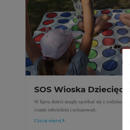
SOS Wioska Dziecięca 
W lipcu dzieci mogły spotkać się z rodzinami 
czasie odwiedzin i urlopowań.
Czytaj więcej