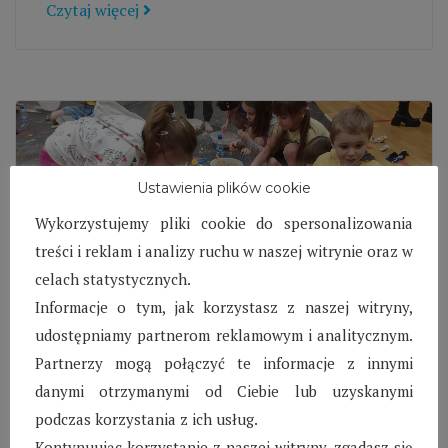
Czytaj więcej
Ustawienia plików cookie
Wykorzystujemy pliki cookie do spersonalizowania
treści i reklam i analizy ruchu w naszej witrynie oraz w
celach statystycznych.
Informacje o tym, jak korzystasz z naszej witryny,
udostępniamy partnerom reklamowym i analitycznym.
SOS Wioska Dziecięca
Partnerzy mogą połączyć te informacje z innymi
w Biłgoraju – Grudzień
danymi otrzymanymi od Ciebie lub uzyskanymi
2023
podczas korzystania z ich usług.
Kontynuując korzystanie z naszej witryny, zgadasz się