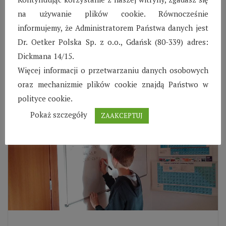
Pierwszego dnia grudnia zorganizowaliśmy w
na używanie plików cookie. Równocześnie
SOS Wioska Dziecięca w Biłgoraju bal
informujemy, że Administratorem Państwa danych jest
andrzejkowy. Były wróżby i tańce, wszyscy
Dr. Oetker Polska Sp. z o.o., Gdańsk (80-339) adres:
świetnie się bawili.
Dickmana 14/15.
Czytaj więcej
Więcej informacji o przetwarzaniu danych osobowych
oraz mechanizmie plików cookie znajdą Państwo w
polityce cookie.
Pokaż szczegóły
ZAAKCEPTUJ