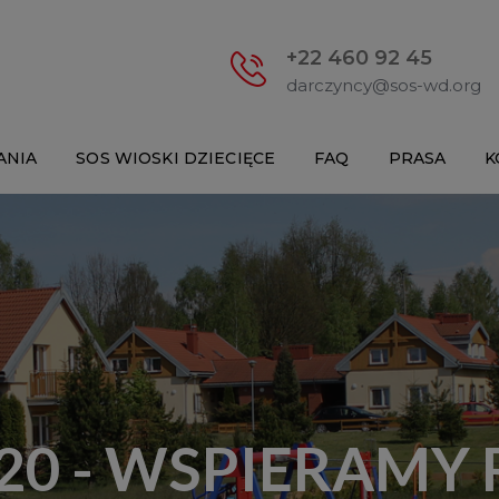
+22 460 92 45
darczyncy@sos-wd.org
ANIA
SOS WIOSKI DZIECIĘCE
FAQ
PRASA
K
20 - WSPIERAMY