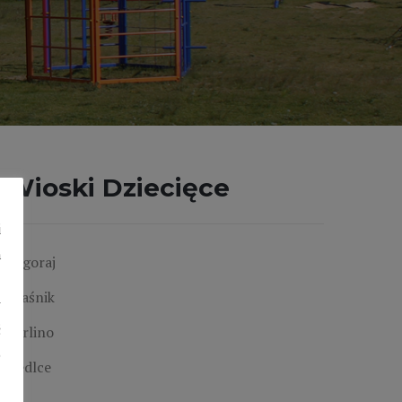
Wioski Dziecięce
i
h
Biłgoraj
Kraśnik
y
ć
Karlino
b
Siedlce