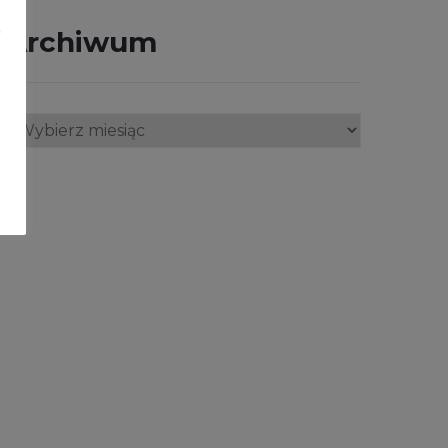
a
e
Archiwum
.
z
Archiwum