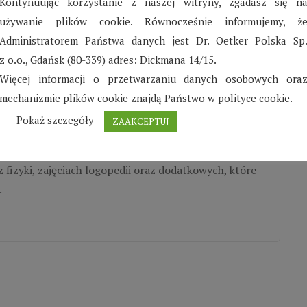
Kontynuując korzystanie z naszej witryny, zgadasz się n
używanie plików cookie. Równocześnie informujemy, ż
Administratorem Państwa danych jest Dr. Oetker Polska Sp
z o.o., Gdańsk (80-339) adres: Dickmana 14/15.
Więcej informacji o przetwarzaniu danych osobowych ora
 Karlinie – Październik –
mechanizmie plików cookie znajdą Państwo w polityce cookie.
Pokaż szczegóły
ZAAKCEPTUJ
ski Dziecięcej w Karlinie miały możliwość
fizyki, zajęciach logopedii oraz dodatkowych, które
.