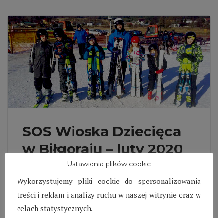
SOS Wioska Dziecięca
w Biłgoraju – luty 2020
Ustawienia plików cookie
Oficjalne podsumowaniu wyników nauczania I
Wykorzystujemy pliki cookie do spersonalizowania
semestru, jest znakiem rozpoznawczym dla
treści i reklam i analizy ruchu w naszej witrynie oraz w
dzieci z SOS Wioski Dziecięcej w Biłgoraju, że
celach statystycznych.
ferie zimowe czas zacząć.