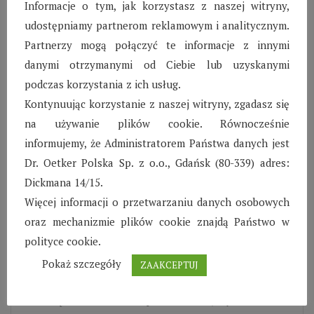
Informacje o tym, jak korzystasz z naszej witryny,
Czytaj więcej
udostępniamy partnerom reklamowym i analitycznym.
Partnerzy mogą połączyć te informacje z innymi
danymi otrzymanymi od Ciebie lub uzyskanymi
podczas korzystania z ich usług.
Kontynuując korzystanie z naszej witryny, zgadasz się
na używanie plików cookie. Równocześnie
informujemy, że Administratorem Państwa danych jest
Dr. Oetker Polska Sp. z o.o., Gdańsk (80-339) adres:
Dickmana 14/15.
Więcej informacji o przetwarzaniu danych osobowych
oraz mechanizmie plików cookie znajdą Państwo w
SOS Wioska Dziecięca
polityce cookie.
Pokaż szczegóły
ZAAKCEPTUJ
w Kraśniku- luty 2020
Początek roku to czas postanowień, wyrzeczeń i