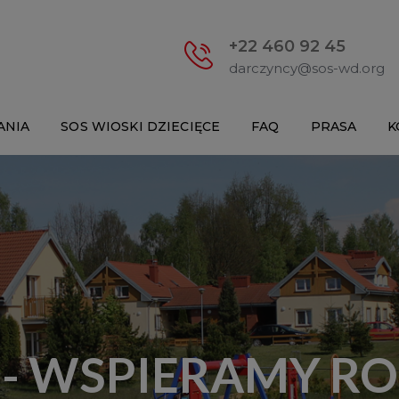
+22 460 92 45
darczyncy@sos-wd.org
ANIA
SOS WIOSKI DZIECIĘCE
FAQ
PRASA
K
 - WSPIERAMY R