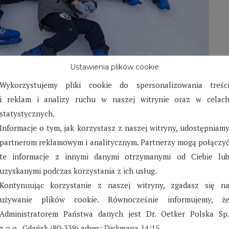
Ustawienia plików cookie
w Karlinie – Luty 2022
Wykorzystujemy pliki cookie do spersonalizowania treśc
i reklam i analizy ruchu w naszej witrynie oraz w celac
w Karlinie brali czynny udział w wyjazdach
statystycznych.
 tutejszych ośrodków rekreacyjno-sportowych.
Informacje o tym, jak korzystasz z naszej witryny, udostępniam
partnerom reklamowym i analitycznym. Partnerzy mogą połączy
te informacje z innymi danymi otrzymanymi od Ciebie lu
uzyskanymi podczas korzystania z ich usług.
Kontynuując korzystanie z naszej witryny, zgadasz się n
używanie plików cookie. Równocześnie informujemy, ż
Administratorem Państwa danych jest Dr. Oetker Polska Sp
z o.o., Gdańsk (80-339) adres: Dickmana 14/15.