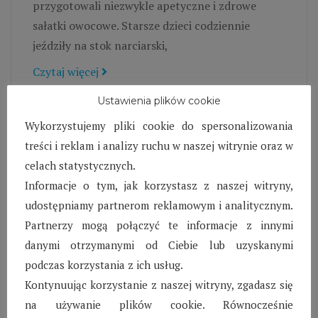
przygotowali niezwykle apetyczne i zdrowe
sałatki owocowe. Starsze dzieci codziennie
jeździły na stok narciarski,
Czytaj więcej
Ustawienia plików cookie
Wykorzystujemy pliki cookie do spersonalizowania
treści i reklam i analizy ruchu w naszej witrynie oraz w
celach statystycznych.
Zajęcia kulinarne w
Informacje o tym, jak korzystasz z naszej witryny,
Karlinie – Styczeń 2017
udostępniamy partnerom reklamowym i analitycznym.
Partnerzy mogą połączyć te informacje z innymi
W tym roku uczestnicy zajęć kulinarnych zostali
danymi otrzymanymi od Ciebie lub uzyskanymi
podzieleni na 2 grupy wiekowe. Dzieci i młodzież
podczas korzystania z ich usług.
uczą się przyrządzać różne potrawy, poznają
Kontynuując korzystanie z naszej witryny, zgadasz się
smaki kuchni świata. Tradycyjnie już, zajęcia
na używanie plików cookie. Równocześnie
prowadzone przez Pana Błażeja cieszyły się