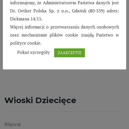
informujemy, że Administratorem Państwa danych jest
ogromną popularnością i zainteresowaniem.
Dr. Oetker Polska Sp. z o.o., Gdańsk (80-339) adres:
Wraz z początkiem roku kontynuowane są
Dickmana 14/15.
zajęcia dla dzieci wymagających usprawnienia
Więcej informacji o przetwarzaniu danych osobowych
grafo-motoryki. Zdobywanie umiejętności
oraz mechanizmie plików cookie znajdą Państwo w
pisania jest procesem długofalowym
polityce cookie.
Czytaj więcej
Pokaż szczegóły
ZAAKCEPTUJ
Wioski Dziecięce
Biłgoraj