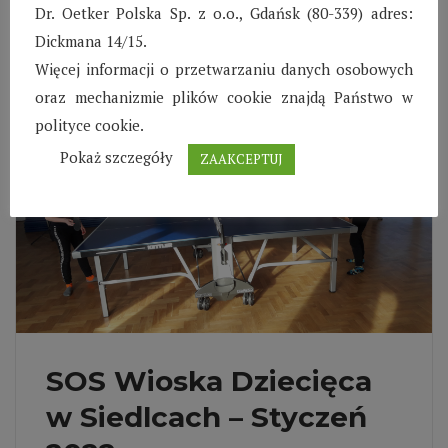
Pierwszy semestr roku szkolnego już za nami.
Dr. Oetker Polska Sp. z o.o., Gdańsk (80-339) adres:
Dickmana 14/15.
Czytaj więcej
Więcej informacji o przetwarzaniu danych osobowych
oraz mechanizmie plików cookie znajdą Państwo w
polityce cookie.
Pokaż szczegóły
ZAAKCEPTUJ
SOS Wioska Dziecięca
w Siedlcach – Styczeń