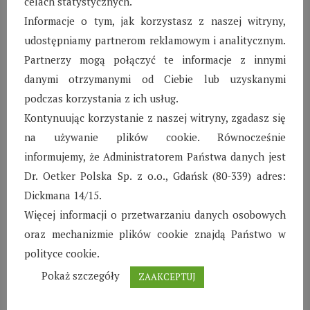
celach statystycznych.
Donation
Informacje o tym, jak korzystasz z naszej witryny,
Lorem ipsum dol grae pulant. Quas sale peret
udostępniamy partnerom reklamowym i analitycznym.
maiestatis ne mea, nec clita Inani nullam eos in
Partnerzy mogą połączyć te informacje z innymi
qstala.
danymi otrzymanymi od Ciebie lub uzyskanymi
podczas korzystania z ich usług.
Czytaj więcej
Kontynuując korzystanie z naszej witryny, zgadasz się
na używanie plików cookie. Równocześnie
informujemy, że Administratorem Państwa danych jest
Dr. Oetker Polska Sp. z o.o., Gdańsk (80-339) adres:
Dickmana 14/15.
Więcej informacji o przetwarzaniu danych osobowych
Wioski Dziecięce
oraz mechanizmie plików cookie znajdą Państwo w
polityce cookie.
Pokaż szczegóły
ZAAKCEPTUJ
Biłgoraj