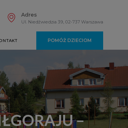
Adres
Ul. Niedźwiedzia 39, 02-737 Warszawa
POMÓŻ DZIECIOM
ONTAKT
IŁGORAJU –