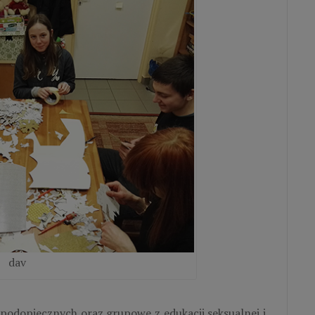
dav
 podopiecznych oraz grupowe z edukacji seksualnej i