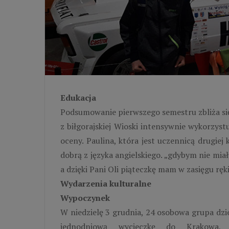
Edukacja
Podsumowanie pierwszego semestru zbliża się 
z biłgorajskiej Wioski intensywnie wykorzyst
oceny. Paulina, która jest uczennicą drugie
dobrą z języka angielskiego. „gdybym nie mia
a dzięki Pani Oli piąteczkę mam w zasięgu ręk
Wydarzenia kulturalne
Wypoczynek
W niedzielę 3 grudnia, 24 osobowa grupa dzie
jednodniową wycieczkę do Krakowa,