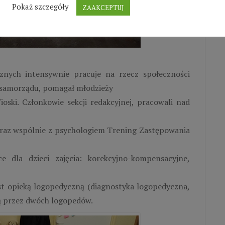
Pokaż szczegóły
ZAAKCEPTUJ
nych intensywnie pracuje na rzecz społeczności
m samorządu, pomagał młodzieży
oski. Członkowie sekcji redakcyjnej, pracowali nad
oraz wspólnie z psychologiem Trening Zastępowania
dla dzieci zajęcia: korekcyjno-kompensacyjne,
jest opieką logopedyczną (diagnostyka logopedyczna,
są przez dwóch logopedów.