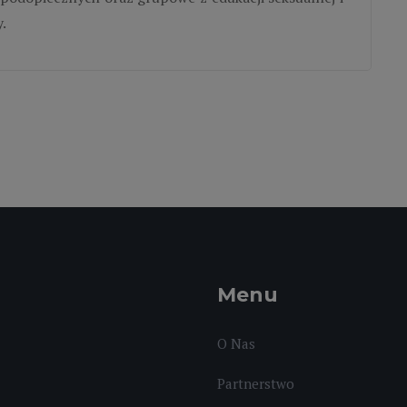
.
Menu
O Nas
Partnerstwo