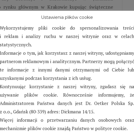
o rynku głównym w Krakowie kupując świąteczne
z zwiedzania Kościoła Mariackiego. Plan wycieczki był
Ustawienia plików cookie
iedzić muzeum Fiata FSO. Następnie wszyscy udali się
Wykorzystujemy pliki cookie do spersonalizowania treśc
zyczne pt. „Przygody Tomka Sawyera”. Wszystkim
i reklam i analizy ruchu w naszej witrynie oraz w celac
oć zmęczone to zadowolone wracały do domu.
statystycznych.
Informacje o tym, jak korzystasz z naszej witryny, udostępniam
partnerom reklamowym i analitycznym. Partnerzy mogą połączy
te informacje z innymi danymi otrzymanymi od Ciebie lu
uzyskanymi podczas korzystania z ich usług.
Kontynuując korzystanie z naszej witryny, zgadasz się n
używanie plików cookie. Równocześnie informujemy, ż
Administratorem Państwa danych jest Dr. Oetker Polska Sp
z o.o., Gdańsk (80-339) adres: Dickmana 14/15.
Więcej informacji o przetwarzaniu danych osobowych ora
mechanizmie plików cookie znajdą Państwo w polityce cookie.