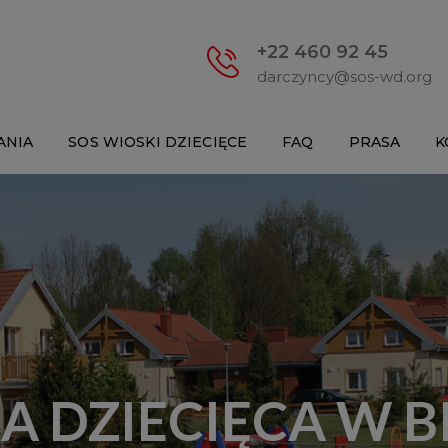
+22 460 92 45
darczyncy@sos-wd.org
ANIA
SOS WIOSKI DZIECIĘCE
FAQ
PRASA
K
A DZIECIĘCA W B