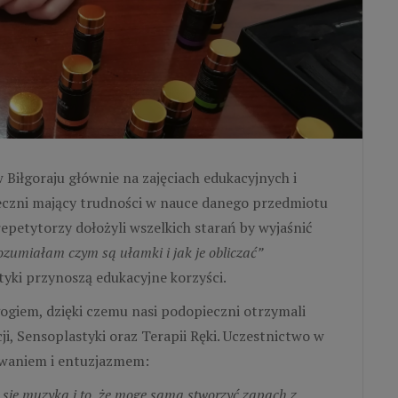
 Biłgoraju głównie na zajęciach edukacyjnych i
ieczni mający trudności w nauce danego przedmiotu
epetytorzy dołożyli wszelkich starań by wyjaśnić
ozumiałam czym są ułamki i jak je obliczać”
yki przynoszą edukacyjne korzyści.
ogiem, dzięki czemu nasi podopieczni otrzymali
ji, Sensoplastyki oraz Terapii Ręki. Uczestnictwo w
owaniem i entuzjazmem:
 się muzyka i to, że mogę sama stworzyć zapach z