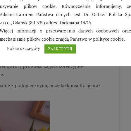
używanie plików cookie. Równocześnie informujemy, ż
Administratorem Państwa danych jest Dr. Oetker Polska Sp
z o.o., Gdańsk (80-339) adres: Dickmana 14/15.
Więcej informacji o przetwarzaniu danych osobowych ora
mechanizmie plików cookie znajdą Państwo w polityce cookie.
Pokaż szczegóły
ZAAKCEPTUJ
pracuje nad poprawną wymową podopiecznych SOS
orem, który prowadzi zajęcia korekcyjno-
e.
alne z podopiecznymi, udzielał konsultacji oraz