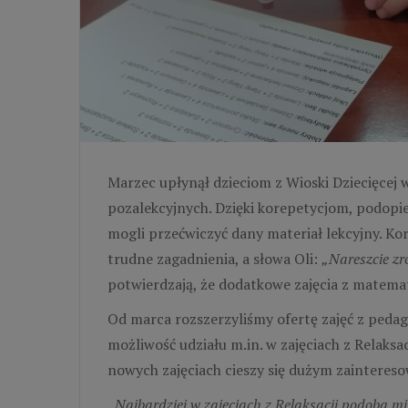
Marzec upłynął dzieciom z Wioski Dziecięcej w
pozalekcyjnych. Dzięki korepetycjom, podop
mogli przećwiczyć dany materiał lekcyjny. Kor
trudne zagadnienia, a słowa Oli:
„Nareszcie zr
potwierdzają, że dodatkowe zajęcia z matemat
Od marca rozszerzyliśmy ofertę zajęć z pedag
możliwość udziału m.in. w zajęciach z Relaksac
nowych zajęciach cieszy się dużym zainteres
„Najbardziej w zajęciach z Relaksacji podoba mi