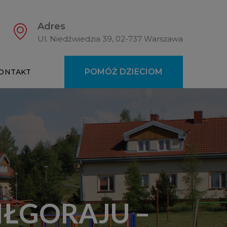
Adres
Ul. Niedźwiedzia 39, 02-737 Warszawa
POMÓŻ DZIECIOM
ONTAKT
IŁGORAJU –