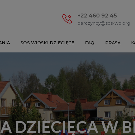
+22 460 92 45
darczyncy@sos-wd.org
ANIA
SOS WIOSKI DZIECIĘCE
FAQ
PRASA
K
A DZIECIĘCA W B