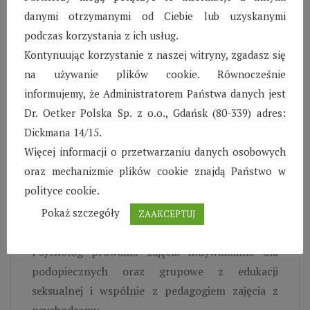
„Eurobiznes” mówi z zadowoleniem chłopiec.
danymi otrzymanymi od Ciebie lub uzyskanymi
– Drugi pedagog prowadzi zajęcia plastyczne
podczas korzystania z ich usług.
oraz Trening Zastępowania Agresji ART.
Kontynuując korzystanie z naszej witryny, zgadasz się
– Nauczyciel
reedukator
prowadzi w Wiosce dla
na używanie plików cookie. Równocześnie
dzieci zajęcia: korekcyjno-kompensacyjne,
informujemy, że Administratorem Państwa danych jest
korekcyjno-wyrównawcze.
Dr. Oetker Polska Sp. z o.o., Gdańsk (80-339) adres:
– Dzięki pracy, którą wykonuje logopeda, dzieci
Dickmana 14/15.
nie muszą korzystać ze specjalisty przyjmującego
Więcej informacji o przetwarzaniu danych osobowych
poza Wioską. Dzięki temu szybciej zauważa się
oraz mechanizmie plików cookie znajdą Państwo w
efekty pracy. Większość dzieci zna już Panią Alę i
polityce cookie.
chętnie uczestniczy w zajęciach.
Pokaż szczegóły
ZAAKCEPTUJ
Praca psychologiczna
Psycholog prowadzi zajęcia indywidualne dla
podopiecznych oraz grupowe z edukacji
seksualnej i wspólnie z pedagogiem zajęcia z
psychodramy.