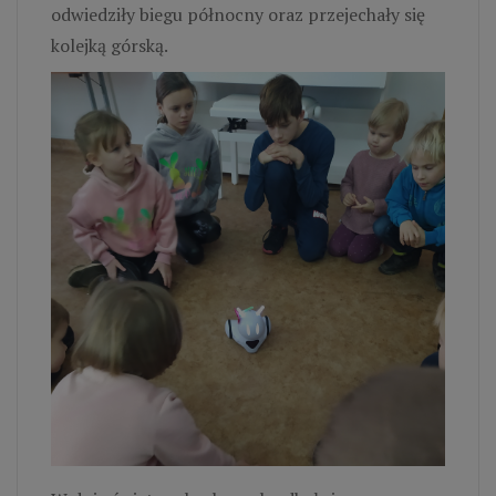
odwiedziły biegu północny oraz przejechały się
kolejką górską.