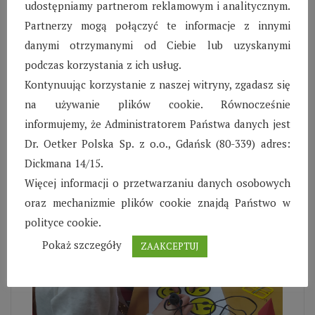
przystępny dzieci zrozumiały fizyczne zasady
udostępniamy partnerom reklamowym i analitycznym.
rządzące naszym światem, miały możliwość
Partnerzy mogą połączyć te informacje z innymi
dotknąć każdego eksponatu oraz same
danymi otrzymanymi od Ciebie lub uzyskanymi
wykonywać eksperymenty. Ferie zimowe
podczas korzystania z ich usług.
zakończyliśmy wizytą w parku rozrywki
Kontynuując korzystanie z naszej witryny, zgadasz się
Pomerania w Pyszce koło Kołobrzegu, dzieci
na używanie plików cookie. Równocześnie
miały możliwość zabawy na hali, ale również
informujemy, że Administratorem Państwa danych jest
wzięły udział w zajęciach z malowania ceramiki.
Dr. Oetker Polska Sp. z o.o., Gdańsk (80-339) adres:
Dickmana 14/15.
Więcej informacji o przetwarzaniu danych osobowych
oraz mechanizmie plików cookie znajdą Państwo w
polityce cookie.
Pokaż szczegóły
ZAAKCEPTUJ