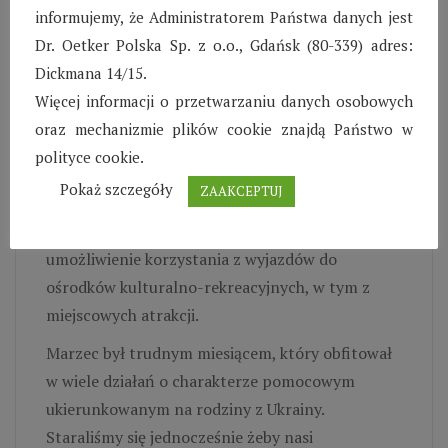
Wiosce, na jak długo nowe dzieci zostaną z nami.
informujemy, że Administratorem Państwa danych jest
Na te i wiele innych pytań odpowiedź starały się
Dr. Oetker Polska Sp. z o.o., Gdańsk (80-339) adres:
znaleźć pracujące panie pedagog oraz
Dickmana 14/15.
wychowawcy SOS. Do jednych z działań
Więcej informacji o przetwarzaniu danych osobowych
zaplanowanych na rzecz dzieci z Ukrainy należy
oraz mechanizmie plików cookie znajdą Państwo w
umożliwienie małoletnim udziału w
polityce cookie.
proponowanych zajęciach dodatkowych
Pokaż szczegóły
ZAAKCEPTUJ
realizowanych na terenie Wioski Dziecięcej,
udziału w ognisku integracyjnym oraz
umożliwienie korzystania z wyjazdów do
ośrodków kulturalno-rekreacyjnych, w tym z
miejscowych atrakcji.
Marzec był trudnym miesiącem, który obfitował
w wiele działań o charakterze pomocowym
ukierunkowanym na rodziny z Ukrainy.
Staraliśmy się jednocześnie żeby nasi