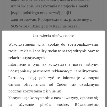
umożliwienie uczęszczania na zajęcia z nauki
języka polskiego oraz rozwój pasji i
zainteresowań. Podopieczni oraz pracownicy z
SOS Wioski Dziecięcej w Karlinie okazali
mnóstwo serca nowym rodzinom. Widoczne było
Ustawienia plików cookie
duże zaangażowanie w sam proces
Wykorzystujemy pliki cookie do spersonalizowania
przygotowawczy domów na przyjęcie nowych
treści i reklam i analizy ruchu w naszej witrynie oraz w
domowników z Ukrainy. W przeciągu tak na
celach statystycznych.
prawdę kilku dni nasze dzieci nawiązały pierwsze
Informacje o tym, jak korzystasz z naszej witryny,
znajomości z dziećmi z Ukrainy i podejmowały
udostępniamy partnerom reklamowym i analitycznym.
wspólne zabawy.
Partnerzy mogą połączyć te informacje z innymi
Priorytetem w tamtym momencie było objęcie
danymi otrzymanymi od Ciebie lub uzyskanymi
wsparciem także naszych dzieci i młodzieży,
podczas korzystania z ich usług.
które wykazywały dużo cierpliwości, ale też
Kontynuując korzystanie z naszej witryny, zgadasz się
dopytywały jak teraz będzie wyglądało życie w
na używanie plików cookie. Równocześnie