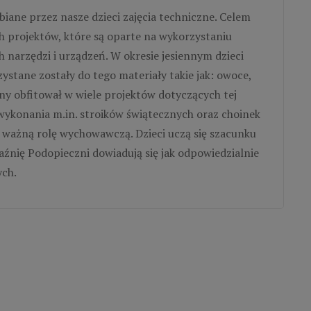
lbiane przez nasze dzieci zajęcia techniczne. Celem
h projektów, które są oparte na wykorzystaniu
narzędzi i urządzeń. W okresie jesiennym dzieci
zystane zostały do tego materiały takie jak: owoce,
zny obfitował w wiele projektów dotyczących tej
 wykonania m.in. stroików świątecznych oraz choinek
o ważną rolę wychowawczą. Dzieci uczą się szacunku
źnię Podopieczni dowiadują się jak odpowiedzialnie
ych.