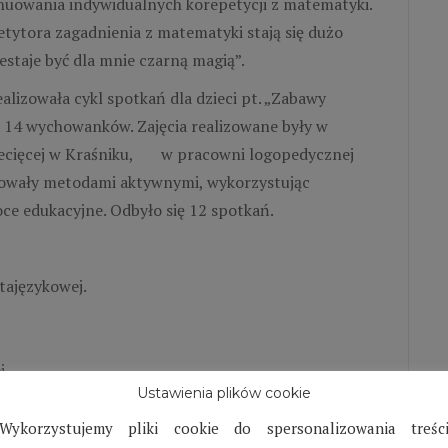
nuowania indywidualnych korepetycji z matematyki.
petytora zagadnienia z matematyki stają się dużo
estaje być dla mnie czarną magią”.
alizowała cykl spotkań dla dzieci pt. „Zabawy
 14 wychowanków. Zajęcia realizowane były w
ziecięcej w Kraśniku, w pracowni logopedycznej
acowały metodami aktywnymi, wykorzystując
e edukacyjne. Odbyło się 12 spotkań.
tajęzykowej.
j.
Ustawienia plików cookie
grupie.
osobów organizacji czasu wolnego.
Wykorzystujemy pliki cookie do spersonalizowania treśc