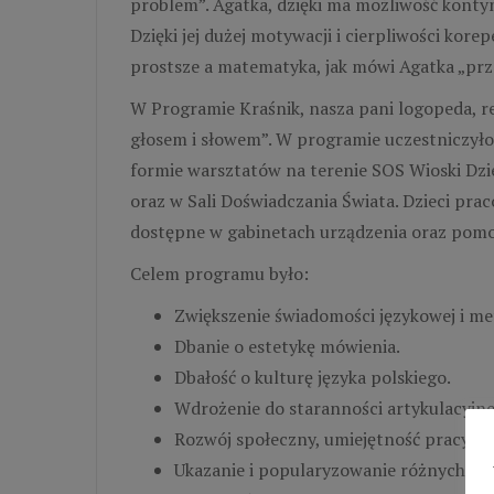
problem”. Agatka, dzięki ma możliwość konty
Dzięki jej dużej motywacji i cierpliwości kore
prostsze a matematyka, jak mówi Agatka „prz
W Programie Kraśnik, nasza pani logopeda, re
głosem i słowem”. W programie uczestniczyło
formie warsztatów na terenie SOS Wioski D
oraz w Sali Doświadczania Świata. Dzieci pr
dostępne w gabinetach urządzenia oraz pomoc
Celem programu było:
Zwiększenie świadomości językowej i me
Dbanie o estetykę mówienia.
Dbałość o kulturę języka polskiego.
Wdrożenie do staranności artykulacyjne
Rozwój społeczny, umiejętność pracy w 
Ukazanie i popularyzowanie różnych sp