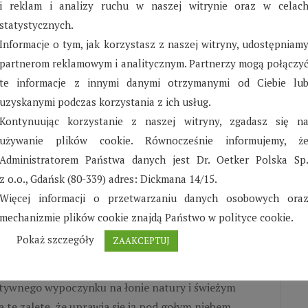
i reklam i analizy ruchu w naszej witrynie oraz w celac
statystycznych.
alno-gramatyczny.
Informacje o tym, jak korzystasz z naszej witryny, udostępniam
ązków frazeologicznych.
partnerom reklamowym i analitycznym. Partnerzy mogą połączy
te informacje z innymi danymi otrzymanymi od Ciebie lu
ealizacja konkretnych zadań wyraźnie pobudzała je do
uzyskanymi podczas korzystania z ich usług.
abaw językowych było dla nich wybieranie karty
Kontynuując korzystanie z naszej witryny, zgadasz się n
enie” definiowali bardzo indywidualnie:
„to poznanie
używanie plików cookie. Równocześnie informujemy, ż
odyczy”, „zostanie kiedyś baletnicą”, „marzenie to
Administratorem Państwa danych jest Dr. Oetker Polska Sp
e, pracowały z dużym zaangażowaniem. Uważnie
z o.o., Gdańsk (80-339) adres: Dickmana 14/15.
owiedzi innych dzieci. Intensywność i różnorodność
Więcej informacji o przetwarzaniu danych osobowych ora
 na wzrost ich świadomości językowej i dbałości o
mechanizmie plików cookie znajdą Państwo w polityce cookie.
i chęć udziału w podobnych zajęciach
Pokaż szczegóły
ZAAKCEPTUJ
wnością dla naszych podopiecznych są wyjazdy do
ktywnego wypoczynku na łonie natury i świeżym
tę zaletę, że uprawia się ją pod gołym niebem.