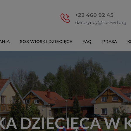
+22 460 92 45
darczyncy@sos-wd.org
ANIA
SOS WIOSKI DZIECIĘCE
FAQ
PRASA
K
A DZIECIĘCA W 