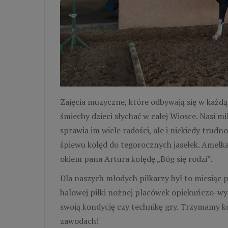
Zajęcia muzyczne, które odbywają się w każdą 
śmiechy dzieci słychać w całej Wiosce. Nasi m
sprawia im wiele radości, ale i niekiedy trud
śpiewu kolęd do tegorocznych jasełek. Amelk
okiem pana Artura kolędę „Bóg się rodzi”.
Dla naszych młodych piłkarzy był to miesią
halowej piłki nożnej placówek opiekuńczo-w
swoją kondycję czy technikę gry. Trzymamy kc
zawodach!