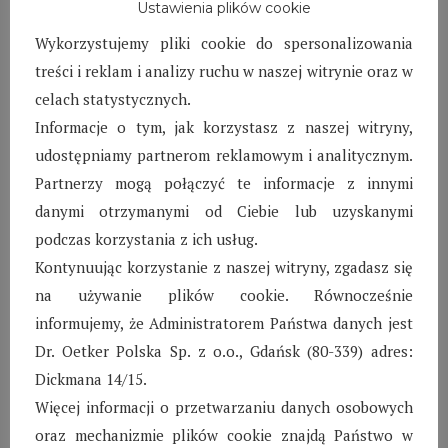
starszą. Dzieci i młodzież doskonaliły swoje
Ustawienia plików cookie
umiejętności techniczno – taktyczne, które są
Wykorzystujemy pliki cookie do spersonalizowania
bardzo ważnym elementem rozumienia gry oraz
treści i reklam i analizy ruchu w naszej witrynie oraz w
gwarantują prawidłowe wykonywanie zadań
celach statystycznych.
wyznaczonych na boisku.
Informacje o tym, jak korzystasz z naszej witryny,
Uczestnicy zajęć ćwiczą prowadzenie piłki, zwody
udostępniamy partnerom reklamowym i analitycznym.
i zawroty, zmiany kierunku prowadzenia, podania
Partnerzy mogą połączyć te informacje z innymi
i przyjęcia, strzały na bramkę nogą i głową, a
danymi otrzymanymi od Ciebie lub uzyskanymi
także obronę bramki. Treningi piłki nożnej są
podczas korzystania z ich usług.
bardzo ważnym elementem w życiu naszych
Kontynuując korzystanie z naszej witryny, zgadasz się
podopiecznych. Stanowią odskocznię od
na używanie plików cookie. Równocześnie
codzienności oraz dają możliwość rozwijania
informujemy, że Administratorem Państwa danych jest
swojej pasji. Niewątpliwie wpływają na lepsze
Dr. Oetker Polska Sp. z o.o., Gdańsk (80-339) adres:
samopoczucie, poprawę kondycji oraz stan
Dickmana 14/15.
zdrowia, a także uczą współpracy w grupie.
Więcej informacji o przetwarzaniu danych osobowych
Łącznie w zajęciach piłkarskich uczestniczy ok.
oraz mechanizmie plików cookie znajdą Państwo w