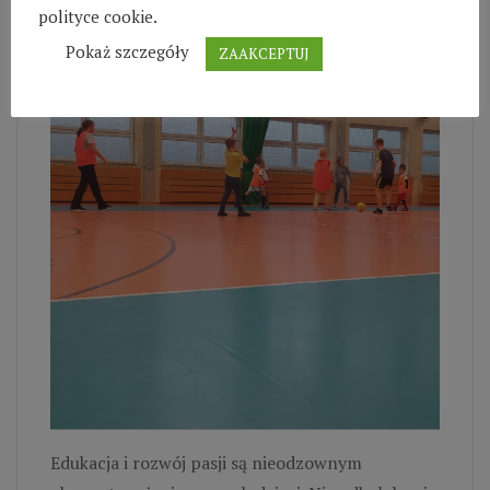
18 osób.
polityce cookie.
Pokaż szczegóły
ZAAKCEPTUJ
Edukacja i rozwój pasji są nieodzownym