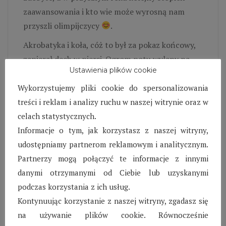
zaawansowania i kto wie może wyrosną nam
przyszli olimpijczycy
.
Akrobatyka i koła, cóż to był za pokaz końcowy,
zapierał dech w piersi. Ogrom potu wylany na
Ustawienia plików cookie
sali ćwiczeń poszedł w niepamięć przy tak
pięknie wykonanym pokazie. Gromkie brawa na
Wykorzystujemy pliki cookie do spersonalizowania
koniec występu mówiły same za siebie.
treści i reklam i analizy ruchu w naszej witrynie oraz w
celach statystycznych.
I tak zakończył się rok szkolny 2022/2023, z
Informacje o tym, jak korzystasz z naszej witryny,
ciekawością czekamy, co przyniesie kolejny.
udostępniamy partnerom reklamowym i analitycznym.
Partnerzy mogą połączyć te informacje z innymi
danymi otrzymanymi od Ciebie lub uzyskanymi
podczas korzystania z ich usług.
Kontynuując korzystanie z naszej witryny, zgadasz się
na używanie plików cookie. Równocześnie