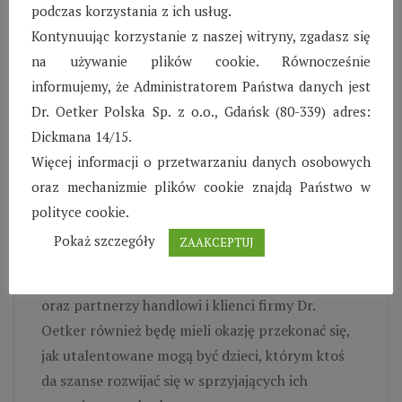
podczas korzystania z ich usług.
fundowanie nagród dla uczestników wydarzeń
Kontynuując korzystanie z naszej witryny, zgadasz się
sportowych czy artystycznych. Dr. Oetker był
na używanie plików cookie. Równocześnie
również inicjatorem i organizatorem licznych
informujemy, że Administratorem Państwa danych jest
konkursów.
Dr. Oetker Polska Sp. z o.o., Gdańsk (80-339) adres:
Po ogromnym zainteresowaniu dzieci i młodzieży
Dickmana 14/15.
z Wiosek SOS możliwością własnoręcznego
Więcej informacji o przetwarzaniu danych osobowych
zaprojektowania wyglądu nowych opakowań dla
oraz mechanizmie plików cookie znajdą Państwo w
produktów marki Dr. Oetker, w 2012 roku
polityce cookie.
podopieczni Stowarzyszenia zaproszeni zostali
Pokaż szczegóły
ZAAKCEPTUJ
do narysowania stron kalendarza firmowego.
Dzięki niemu już za miesiąc wszyscy pracownicy
oraz partnerzy handlowi i klienci firmy Dr.
Oetker również będę mieli okazję przekonać się,
jak utalentowane mogą być dzieci, którym ktoś
da szanse rozwijać się w sprzyjających ich