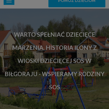
POMÓŻ DZIECIOM
WARTO SPEŁNIAĆ DZIECIĘCE
MARZENIA. HISTORIA ILONY Z
WIOSKI DZIECIĘCEJ SOS W
BIŁGORAJU - WSPIERAMY RODZINY
SOS