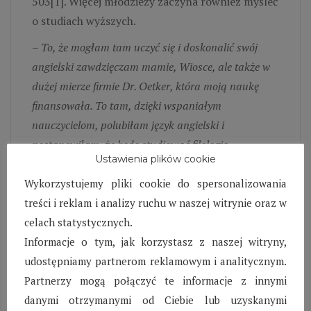
503[1]. Więcej młodzieży zaczyna również myśleć
o studiach wyższych.
–
To, że mogłam tam uczyć się i doskonalić swój
angielski zawdzięczam mamie, Wiosce, ale także w
dużej mierze firmie Dr. Oetker, która moją naukę
finansowała. To tam, dzięki wspaniałym
nauczycielom, polubiłam język angielski i
postanowiłam, że będę studiować filologię
Ustawienia plików cookie
angielską
– powiedziała Ilona, podopieczna
Stowarzyszenia SOS Wioski Dziecięce, studentka
Wykorzystujemy pliki cookie do spersonalizowania
I roku Państwowej Wyższej Szkoły Zawodowej im.
treści i reklam i analizy ruchu w naszej witrynie oraz w
Szymona Szymonowica w Zamościu.
celach statystycznych.
Informacje o tym, jak korzystasz z naszej witryny,
Pomoc firmy Dr. Oetker dla Stowarzyszenia SOS
udostępniamy partnerom reklamowym i analitycznym.
Wioski Dziecięce obejmuje wsparcie finansowe,
Partnerzy mogą połączyć te informacje z innymi
produkty żywnościowe, stypendia, dopłaty do
danymi otrzymanymi od Ciebie lub uzyskanymi
stancji i mieszkań, finansowanie kursów,