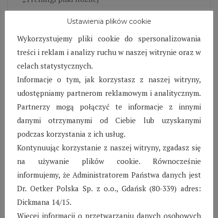
Kiedy ma się kolegę w tym samym klubie łatwiej
Ustawienia plików cookie
zmobilizować się do treningów, zwłaszcza gdy są
Wykorzystujemy pliki cookie do spersonalizowania
trzy razy w tygodniu bez względu na pogodę. Do
treści i reklam i analizy ruchu w naszej witrynie oraz w
tego mecze w weekendy. Gdyby nie to, że piłka
celach statystycznych.
nożna jest pasją Norberta, pewnie dawno by się
Informacje o tym, jak korzystasz z naszej witryny,
poddał. Wraz z wrześniem pojawiła się
udostępniamy partnerom reklamowym i analitycznym.
dodatkowa motywacja – awans do lepszej grupy,
Partnerzy mogą połączyć te informacje z innymi
a z tym coraz śmielsze marzenia o połączeniu
danymi otrzymanymi od Ciebie lub uzyskanymi
sportu z przyszłą drogą zawodową. Mając
podczas korzystania z ich usług.
dwanaście lat wydaje się, że jeszcze cała
Kontynuując korzystanie z naszej witryny, zgadasz się
wieczność do takiego etapu, niemniej Norbert
na używanie plików cookie. Równocześnie
opowiada o tym z błyskiem w oczach, który na
informujemy, że Administratorem Państwa danych jest
długo zostaje w pamięci.
Dr. Oetker Polska Sp. z o.o., Gdańsk (80-339) adres:
„Kurs i egzamin na prawo jazdy”
Dickmana 14/15.
Więcej informacji o przetwarzaniu danych osobowych
Od niejednej osoby Kaśka słyszała, że egzamin na