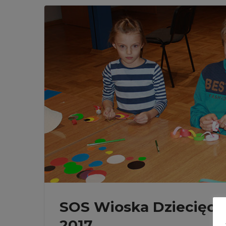
SOS Wioska Dziecięca 
2017