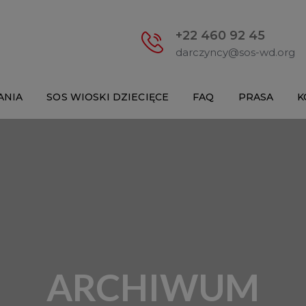
+22 460 92 45
darczyncy@sos-wd.org
ANIA
SOS WIOSKI DZIECIĘCE
FAQ
PRASA
K
ARCHIWUM