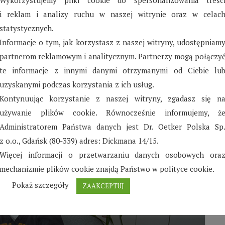
i reklam i analizy ruchu w naszej witrynie oraz w celac
 Dominik kierują się w życiu prawdą, „Wiedza jest
statystycznych.
Ich wiedzą jest matematyka a kluczem do niej
Informacje o tym, jak korzystasz z naszej witryny, udostępniam
gą. Chcą realizować swoje marzenia i doskonale
partnerom reklamowym i analitycznym. Partnerzy mogą połączy
rzez matematykę. „Lekcje z języka angielski”
te informacje z innymi danymi otrzymanymi od Ciebie lu
uzyskanymi podczas korzystania z ich usług.
Kontynuując korzystanie z naszej witryny, zgadasz się n
używanie plików cookie. Równocześnie informujemy, ż
Administratorem Państwa danych jest Dr. Oetker Polska Sp
z o.o., Gdańsk (80-339) adres: Dickmana 14/15.
Więcej informacji o przetwarzaniu danych osobowych ora
mechanizmie plików cookie znajdą Państwo w polityce cookie.
Pokaż szczegóły
ZAAKCEPTUJ