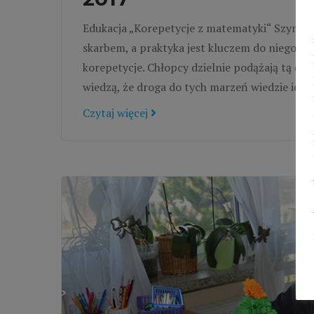
Edukacja „Korepetycje z matematyki“ Szymon i
skarbem, a praktyka jest kluczem do niego.” 
korepetycje. Chłopcy dzielnie podążają tą dro
wiedzą, że droga do tych marzeń wiedzie ich p
Czytaj więcej