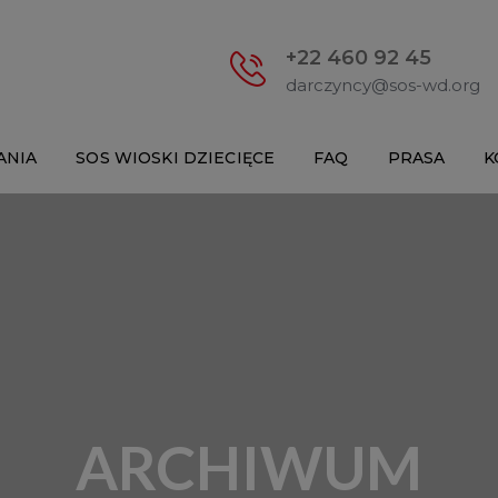
+22 460 92 45
darczyncy@sos-wd.org
ANIA
SOS WIOSKI DZIECIĘCE
FAQ
PRASA
K
ARCHIWUM