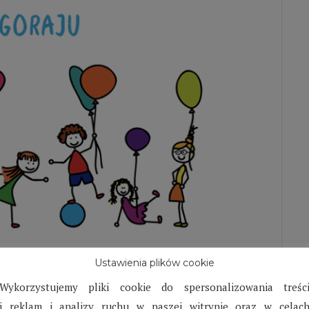
w Biłgoraju – styczeń
Ustawienia plików cookie
Wykorzystujemy pliki cookie do spersonalizowania treśc
i reklam i analizy ruchu w naszej witrynie oraz w celac