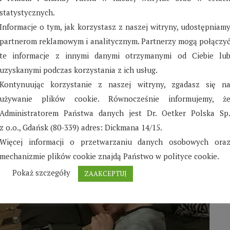
 właśnie rozpoczął się okres ferii zimowych. Krysia,
statystycznych.
iężko pracowała, na osiągnięcie zamierzonego
Informacje o tym, jak korzystasz z naszej witryny, udostępniam
epszej średniej z ocen. Gdy poprawiła już wszystkie
partnerom reklamowym i analitycznym. Partnerzy mogą połączy
echem na twarzy powiedziała „ciociu na semestr
te informacje z innymi danymi otrzymanymi od Ciebie lu
uzyskanymi podczas korzystania z ich usług.
Kontynuując korzystanie z naszej witryny, zgadasz się n
używanie plików cookie. Równocześnie informujemy, ż
Administratorem Państwa danych jest Dr. Oetker Polska Sp
z o.o., Gdańsk (80-339) adres: Dickmana 14/15.
Więcej informacji o przetwarzaniu danych osobowych ora
mechanizmie plików cookie znajdą Państwo w polityce cookie.
Pokaż szczegóły
ZAAKCEPTUJ