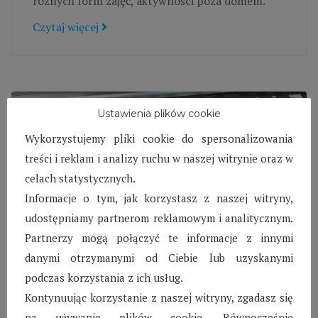
różnych form zajęć, aktywności poza domem.
Czytaj więcej
Ustawienia plików cookie
Wykorzystujemy pliki cookie do spersonalizowania
treści i reklam i analizy ruchu w naszej witrynie oraz w
celach statystycznych.
Informacje o tym, jak korzystasz z naszej witryny,
udostępniamy partnerom reklamowym i analitycznym.
Partnerzy mogą połączyć te informacje z innymi
danymi otrzymanymi od Ciebie lub uzyskanymi
SOS Wioska Dziecięca
podczas korzystania z ich usług.
w Karlinie – Październik
Kontynuując korzystanie z naszej witryny, zgadasz się
2022
na używanie plików cookie. Równocześnie