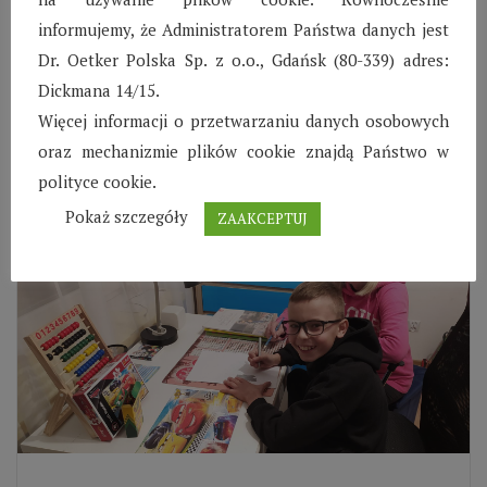
informujemy, że Administratorem Państwa danych jest
Dzieci w październik korzystały z pomocy
Dr. Oetker Polska Sp. z o.o., Gdańsk (80-339) adres:
korepetytorów z przedmiotów ścisłych takich jak
Dickmana 14/15.
matematyka, fizyka czy chemia.
Więcej informacji o przetwarzaniu danych osobowych
Czytaj więcej
oraz mechanizmie plików cookie znajdą Państwo w
polityce cookie.
Pokaż szczegóły
ZAAKCEPTUJ